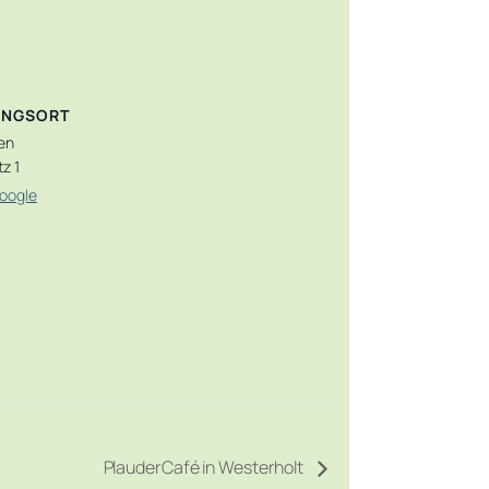
UNGSORT
en
z 1
oogle
PlauderCafé in Westerholt