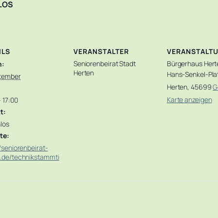
LOS
ILS
VERANSTALTER
VERANSTALT
Seniorenbeirat Stadt
Bürgerhaus Hert
m:
Herten
Hans-Senkel-Plat
ptember
Herten
,
45699
G
Karte anzeigen
– 17:00
tt:
los
te:
//seniorenbeirat-
.de/technikstammti