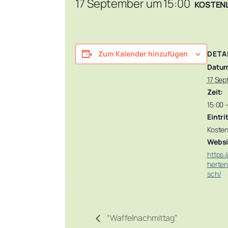
17 September um 15:00
KOSTEN
DETA
Zum Kalender hinzufügen
Datu
17 Se
Zeit:
15:00 
Eintri
Kosten
Websi
https:
herten
sch/
“Waffelnachmittag”